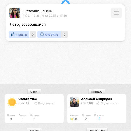
Екатерина Панина
#172
15 августа 2025 в 17:36
Лето, возвращайся!
Нравка
9
Ответить
2
Солик
Профиль
Солик #193
Алексей Свиридов
solik193
Поделиться
id146468
Поделиться
Нравки
Ответы
Цепочка
Уровень
Соликов
Контакты
9
1
6
35
21
Нексус
Экосистема