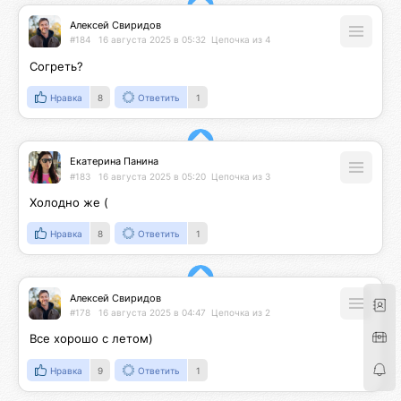
Алексей Свиридов
#184
16 августа 2025 в 05:32
Цепочка из 4
Согреть?
Нравка
8
Ответить
1
Екатерина Панина
#183
16 августа 2025 в 05:20
Цепочка из 3
Холодно же (
Нравка
8
Ответить
1
Алексей Свиридов
#178
16 августа 2025 в 04:47
Цепочка из 2
Все хорошо с летом)
Нравка
9
Ответить
1