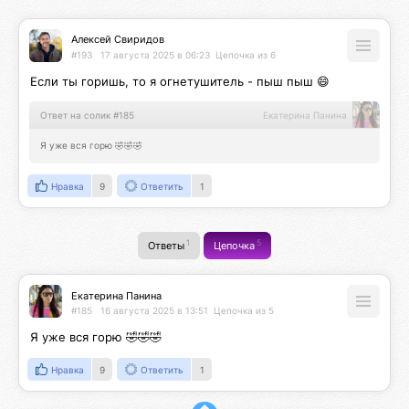
Алексей Свиридов
#193
17 августа 2025 в 06:23
Цепочка из 6
Если ты горишь, то я огнетушитель - пыш пыш 😄
Ответ на солик #185
Екатерина Панина
Я уже вся горю 🤣🤣🤣
Нравка
9
Ответить
1
1
5
Ответы
Цепочка
Екатерина Панина
#185
16 августа 2025 в 13:51
Цепочка из 5
Я уже вся горю 🤣🤣🤣
Нравка
9
Ответить
1