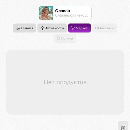
Славан
Славянский нексус
Главная
Активности
Маркет
Альбомы
Солики
Нет продуктов