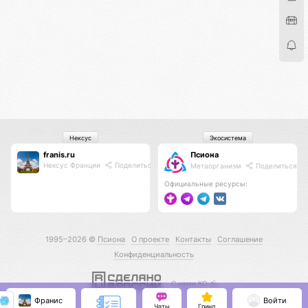
Нексус
Экосистема
franis.ru
Псиона
Нексус Франции
Поделиться
Метаорганизм
Поделиться
Официальные ресурсы:
1995–2026 ©
Псиона
О проекте
Контакты
Соглашение
Конфиденциальность
С нами КО 🕉️
Франис
Войти
Чаты
Гринд