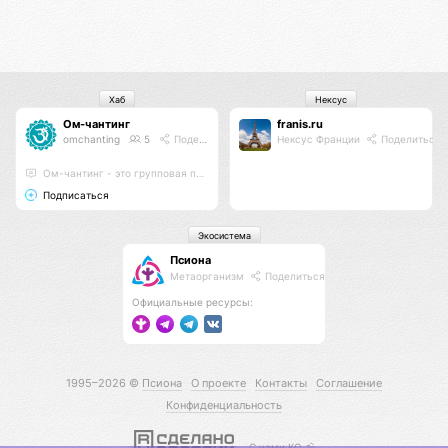
Хаб
Нексус
Ом-чантинг
franis.ru
omchanting
5
Поделиться
Нексус Франции
Поделиться
Ом-чантинг - это групповая практика пропевания звука Ом
Подписаться
Экосистема
Псиона
Метаорганизм
Поделиться
Официальные ресурсы:
1995–2026 ©
Псиона
О проекте
Контакты
Соглашение
Конфиденциальность
С нами КО 🕉️