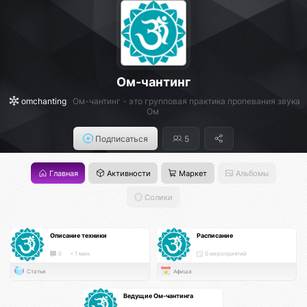
Ом-чантинг
omchanting
Ом-чантинг - это групповая практика пропевания звука
Ом
Подписаться
5
Главная
Активности
Маркет
Альбомы
Солики
Описание техники
Расписание
0
< 1 мин.
0 мероприятий
Статья
Афиша
Ведущие Ом-чантинга