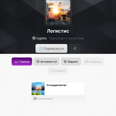
Логистис
logistis
Транспорт и логистика
Подписаться
Главная
Активности
Маркет
Альбомы
Солики
Сотрудничество
Предложение