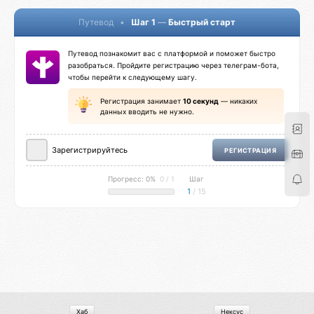
Путевод
•
Шаг 1
—
Быстрый старт
Путевод познакомит вас с платформой и поможет быстро
разобраться. Пройдите регистрацию через телеграм-бота,
чтобы перейти к следующему шагу.
Регистрация занимает
10 секунд
— никаких
данных вводить не нужно.
Зарегистрируйтесь
РЕГИСТРАЦИЯ
Прогресс: 0%
0 / 1
Шаг
1
/ 15
Хаб
Нексус