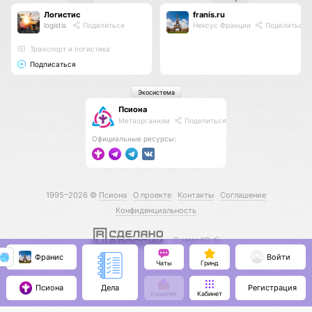
Логистис
franis.ru
logistis
Поделиться
Нексус Франции
Поделиться
Транспорт и логистика
Подписаться
Экосистема
Псиона
Метаорганизм
Поделиться
Официальные ресурсы:
1995–2026 ©
Псиона
О проекте
Контакты
Соглашение
Конфиденциальность
С нами КО 🕉️
Франис
Войти
Чаты
Гринд
Псиона
Регистрация
Дела
Кошелёк
Кабинет