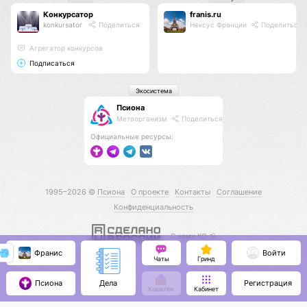
Конкурсатор
franis.ru
konkursator
Поделиться
Нексус Франции
Поделиться
Агрегатор конкурсов
Подписаться
Экосистема
Псиона
Метаорганизм
Поделиться
Официальные ресурсы:
1995–2026 ©
Псиона
О проекте
Контакты
Соглашение
Конфиденциальность
С нами КО 🕉️
Франис
Войти
Чаты
Гринд
Псиона
Регистрация
Дела
Кошелёк
Кабинет