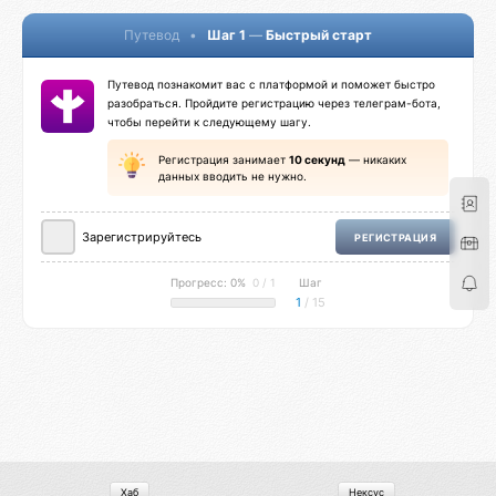
Путевод
•
Шаг 1
—
Быстрый старт
Путевод познакомит вас с платформой и поможет быстро
разобраться. Пройдите регистрацию через телеграм-бота,
чтобы перейти к следующему шагу.
Регистрация занимает
10 секунд
— никаких
данных вводить не нужно.
Зарегистрируйтесь
РЕГИСТРАЦИЯ
Прогресс: 0%
0 / 1
Шаг
1
/ 15
Хаб
Нексус