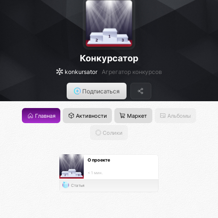
Конкурсатор
konkursator
Агрегатор конкурсов
Подписаться
Главная
Активности
Маркет
Альбомы
Солики
О проекте
< 1 мин.
Статья