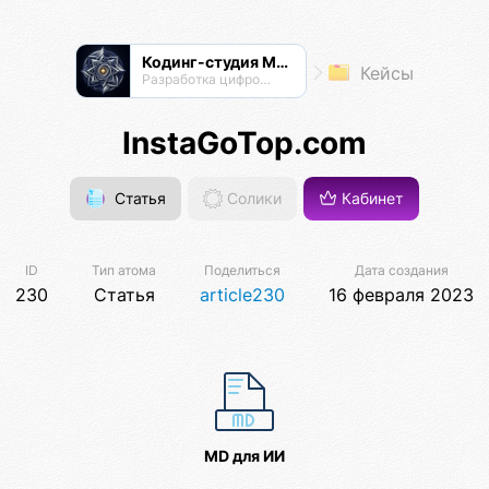
Кодинг-студия Магнатор
Кейсы
Разработка цифровых продуктов
InstaGoTop.com
Статья
Солики
Кабинет
ID
Тип атома
Поделиться
Дата создания
230
Статья
article230
16 февраля 2023
MD для ИИ