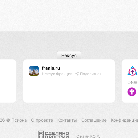
Нексус
franis.ru
Нексус Франции
Поделиться
Офиц
026 ©
Псиона
О проекте
Контакты
Соглашение
Конфиденци
С нами КО 🕉️