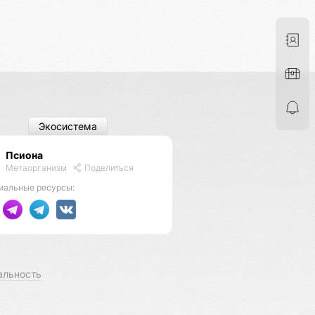
Экосистема
Псиона
Метаорганизм
Поделиться
иальные ресурсы:
альность