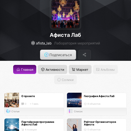
Афиста Лаб
afista_lab
Лаборатория мероприятий
Подписаться
Главная
Активности
Маркет
Альбомы
Солики
О проекте
География Афиста Лаб
0
< 1 мин.
9 объектов
Статья
Список
Партнёрская программа
Рейтинг Организаторов
Афиста Лаб
Афиста
4 позиции
0 объектов