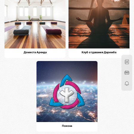
Домиста Аренда
Клуб отдавания Даримба
Псиона