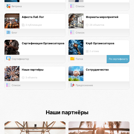
Витрина
Список
Афиста Лаб Лог
Форматы мероприятий
3 публикации
28 объектов
Блог
Список
Сертификация Организаторов
Клуб Организаторов
2 атома
Сертификатор
Папка
По сертификату
Наши партнёры
Сотрудничество
3 объекта
Список
Предложение
Наши партнёры