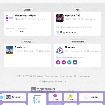
Список
Хаб
Наши партнёры
Афиста Лаб
atom1477
Поделиться
afista_lab
Поделиться
Лаборатория мероприятий
Элементы
Управляет
3
Хаб
Подписаться
Нексус
Экосистема
franis.ru
Псиона
Нексус Франции
Поделиться
Метаорганизм
Поделиться
Официальные ресурсы:
1995–2026 ©
Псиона
О проекте
Контакты
Соглашение
Конфиденциальность
С нами КО 🕉️
Франис
Войти
Чаты
Гринд