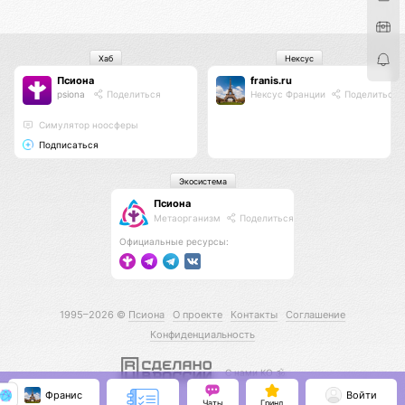
Хаб
Нексус
Псиона
franis.ru
psiona
Поделиться
Нексус Франции
Поделиться
Cимулятор ноосферы
Подписаться
Экосистема
Псиона
Метаорганизм
Поделиться
Официальные ресурсы:
1995–2026 ©
Псиона
О проекте
Контакты
Соглашение
Конфиденциальность
С нами КО 🕉️
Франис
Войти
Чаты
Гринд