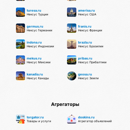
turesa.ru
amerisa.ru
Нексус Турции
Нексус США
germus.ru
franis.ru
Нексус Германии
Нексус Франции
indona.ru
brazla.ru
Нексус Индонезии
Нексус Бразилии
mekus.ru
pribas.ru
Нексус Мексики
Нексус Прибалтики
kanadia.ru
geosa.ru
Нексус Канады
Нексус Земли
Агрегаторы
torgator.ru
doskins.ru
Товары и услуги
Агрегатор объявлений