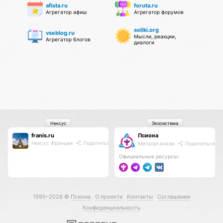
afista.ru
foruta.ru
Агрегатор афиш
Агрегатор форумов
soliki.org
vseblog.ru
Мысли, реакции,
Агрегатор блогов
диалоги
Нексус
Экосистема
franis.ru
Псиона
Нексус Франции
Поделиться
Метаорганизм
Поделиться
Официальные ресурсы:
1995–2026 ©
Псиона
О проекте
Контакты
Соглашение
Конфиденциальность