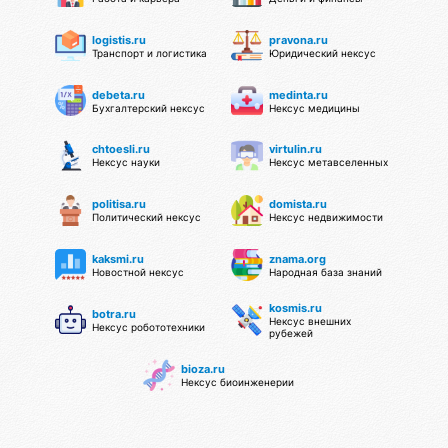
logistis.ru
pravona.ru
Транспорт и логистика
Юридический нексус
debeta.ru
medinta.ru
Бухгалтерский нексус
Нексус медицины
chtoesli.ru
virtulin.ru
Нексус науки
Нексус метавселенных
politisa.ru
domista.ru
Политический нексус
Нексус недвижимости
kaksmi.ru
znama.org
Новостной нексус
Народная база знаний
kosmis.ru
botra.ru
Нексус внешних
Нексус робототехники
рубежей
bioza.ru
Нексус биоинженерии