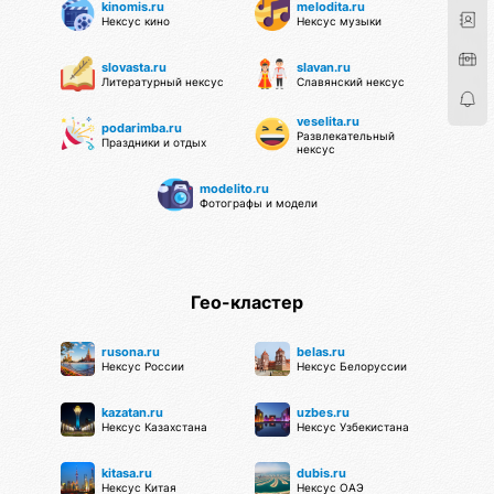
kinomis.ru
melodita.ru
Нексус кино
Нексус музыки
slovasta.ru
slavan.ru
Литературный нексус
Славянский нексус
veselita.ru
podarimba.ru
Развлекательный
Праздники и отдых
нексус
modelito.ru
Фотографы и модели
Гео-кластер
rusona.ru
belas.ru
Нексус России
Нексус Белоруссии
kazatan.ru
uzbes.ru
Нексус Казахстана
Нексус Узбекистана
kitasa.ru
dubis.ru
Нексус Китая
Нексус ОАЭ