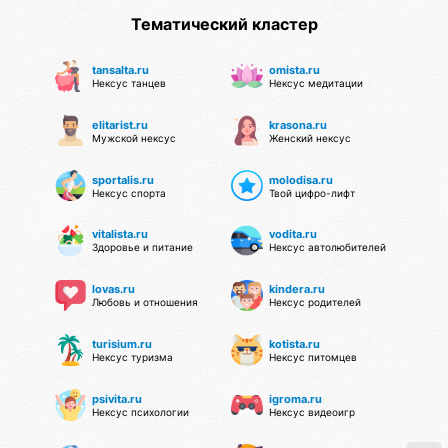
Тематический кластер
tansalta.ru
omista.ru
Нексус танцев
Нексус медитации
elitarist.ru
krasona.ru
Мужской нексус
Женский нексус
sportalis.ru
molodisa.ru
Нексус спорта
Твой цифро-лифт
vitalista.ru
vodita.ru
Здоровье и питание
Нексус автолюбителей
lovas.ru
kindera.ru
Любовь и отношения
Нексус родителей
turisium.ru
kotista.ru
Нексус туризма
Нексус питомцев
psivita.ru
igroma.ru
Нексус психологии
Нексус видеоигр