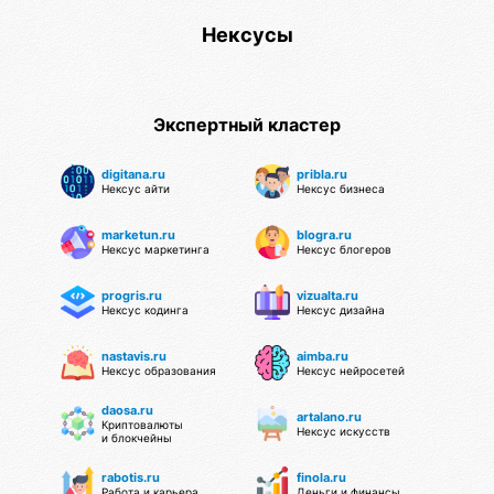
Нексусы
Экспертный кластер
digitana.ru
pribla.ru
Нексус айти
Нексус бизнеса
marketun.ru
blogra.ru
Нексус маркетинга
Нексус блогеров
progris.ru
vizualta.ru
Нексус кодинга
Нексус дизайна
nastavis.ru
aimba.ru
Нексус образования
Нексус нейросетей
daosa.ru
artalano.ru
Криптовалюты
Нексус искусств
и блокчейны
rabotis.ru
finola.ru
Работа и карьера
Деньги и финансы