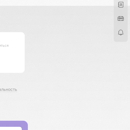
иться
альность