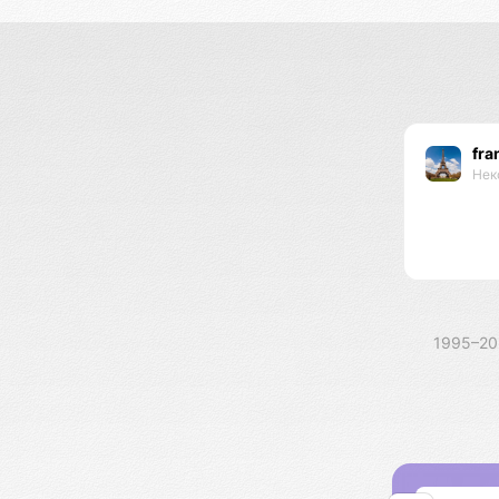
fra
Нек
1995–2