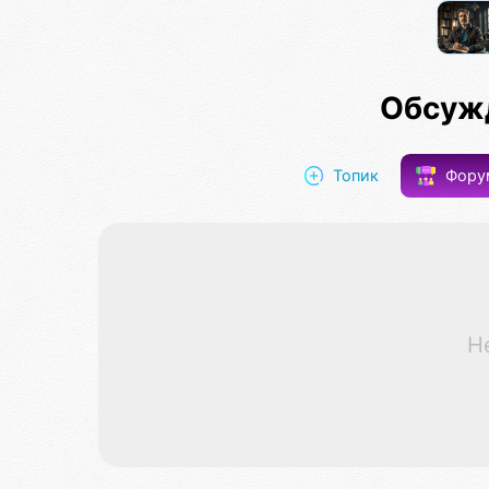
Обсуж
Топик
Фор
Н