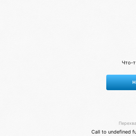
Что-т
Н
Перехва
Call to undefined f