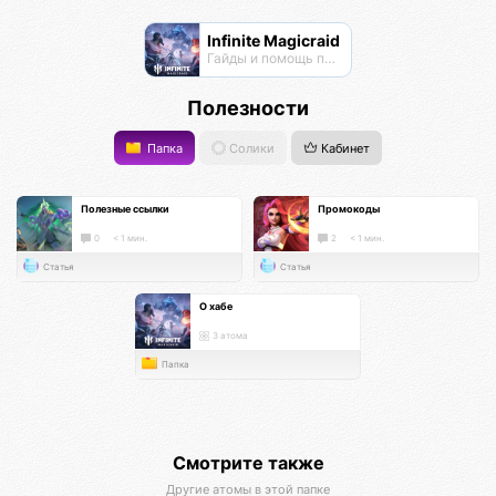
Infinite Magicraid
Гайды и помощь по игре
Полезности
Папка
Солики
Кабинет
Полезные ссылки
Промокоды
0
< 1 мин.
2
< 1 мин.
Статья
Статья
О хабе
3 атома
Папка
Смотрите также
Другие атомы в этой папке