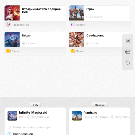
Отдадим этот хаб в добрые
Герои
руки
2 объекта
Предложение
Список
Гайды
Сообщество
4 атома
1 атом
Папка
Папка
Хаб
Нексус
Infinite Magicraid
franis.ru
imr
Поделиться
Нексус Франции
Поделиться
Гайды и помощь по игре
Подписаться