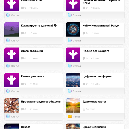
Квантовый Конь
Великая Иллюзия — Правила
Игры
0
~1 мин.
0
~3 мин.
Статья
Статья
Как приручить дракона? 🐉
Кой — Коллективный Разум
0
~5 мин.
0
~1 мин.
Статья
Статья
Этапы эволюции
Польза для каждого
0
< 1 мин.
0
< 1 мин.
Статья
Статья
Ранние участники
Цифровая платформа
0
< 1 мин.
0
< 1 мин.
Статья
Статья
Пространства для сообществ
Дорожные карты
0
< 1 мин.
3 атома
Статья
Папка
Начало
Эра объединения