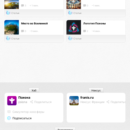
3
< 1 мин.
0
~1 мин.
Статья
Статья
Место во Вселенной
Логотип Псионы
0
~3 мин.
2
~4 мин.
Статья
Статья
Хаб
Нексус
Псиона
franis.ru
psiona
Поделиться
Нексус Франции
Поделиться
Cимулятор ноосферы
Подписаться
Экосистема