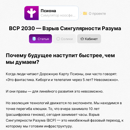
Псиона
О проекте
Cимулятор ноосферы
ВСР 2030 — Взрыв Сингулярности Разума
Статья
Солики
Кабинет
Почему будущее наступит быстрее, чем
мы думаем?
Когда люди читают Дорожную Карту Псионы, они часто говорят:
«Это фантастика. Киборги и телепатия через 5 лет? Невозможно».
И они правы — для линейного развития это невозможно.
Но эволюция технологий движется по экспоненте. Мы находимся в
точке перегиба клюшки. То, что вчера занимало 10 лет
(расшифровка генома), сегодня занимает часы. Взрыв
Сингулярности Разума (ВСР) — это неизбежный фазовый переход, к
которому мы готовим инфраструктуру.