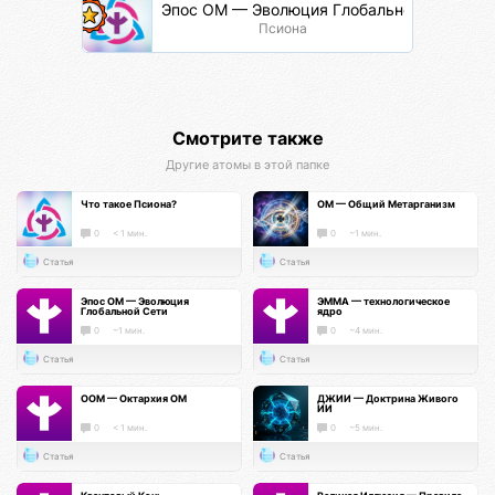
Эпос ОМ — Эволюция Глобальной Сети
Псиона
Смотрите также
Другие атомы в этой папке
Что такое Псиона?
ОМ — Общий Метарганизм
0
< 1 мин.
0
~1 мин.
Статья
Статья
Эпос ОМ — Эволюция
ЭММА — технологическое
Глобальной Сети
ядро
0
~1 мин.
0
~4 мин.
Статья
Статья
ООМ — Октархия ОМ
ДЖИИ — Доктрина Живого
ИИ
0
< 1 мин.
0
~5 мин.
Статья
Статья